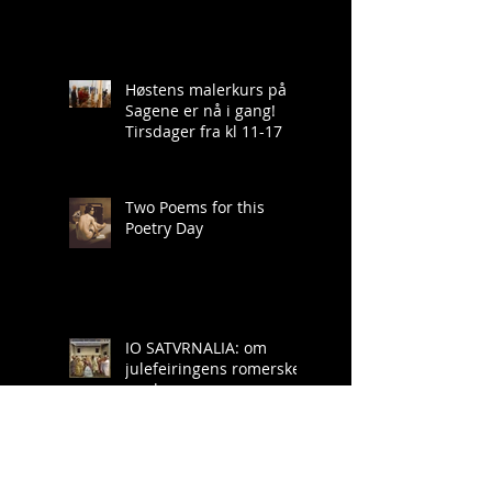
Høstens malerkurs på
Sagene er nå i gang!
Tirsdager fra kl 11-17
Two Poems for this
Poetry Day
IO SATVRNALIA: om
julefeiringens romerske
opphav
"The Muse and the