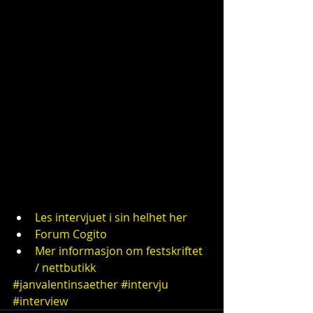
Les intervjuet i sin helhet her
Forum Cogito
Mer informasjon om festskriftet 
/ nettbutikk
#janvalentinsaether
#intervju
#interview